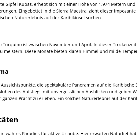
te Gipfel Kubas, erhebt sich mit einer Höhe von 1.974 Metern und
ungen. Eingebettet in die Sierra Maestra, zieht dieser imposant
schen Naturerlebnis auf der Karibikinsel suchen.
ico Turquino ist zwischen November und April. In dieser Trockenze
 meistern. Diese Monate bieten klaren Himmel und milde Tempera
ama
 Aussichtspunkte, die spektakuläre Panoramen auf die Karibische
 Mühen des Aufstiegs mit unvergesslichen Ausblicken und geben W
anzen Pracht zu erleben. Ein solches Naturerlebnis auf der Karibik
täten
ein wahres Paradies für aktive Urlaube. Hier erwarten Naturliebh