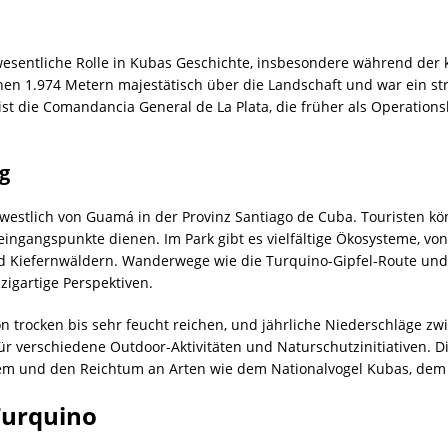
wesentliche Rolle in Kubas Geschichte, insbesondere während der 
inen 1.974 Metern majestätisch über die Landschaft und war ein str
ist die Comandancia General de La Plata, die früher als Operations
g
 westlich von Guamá in der Provinz Santiago de Cuba. Touristen kö
ngangspunkte dienen. Im Park gibt es vielfältige Ökosysteme, von
 Kiefernwäldern. Wanderwege wie die Turquino-Gipfel-Route und 
igartige Perspektiven.
von trocken bis sehr feucht reichen, und jährliche Niederschläge 
ür verschiedene Outdoor-Aktivitäten und Naturschutzinitiativen. D
stem und den Reichtum an Arten wie dem Nationalvogel Kubas, dem
Turquino