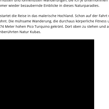
derndsten und lohnendsten Wanderungen, die ich je unternommen
mmer wieder bezaubernde Einblicke in dieses Naturparadies.
startet die Reise in das malerische Hochland. Schon auf der Fah
elohnt. Die mühsame Wanderung, die durchaus körperliche Fitness 
974 Meter hohen Pico Turquino gekrönt. Dort oben zu stehen und a
unberührten Natur Kubas.