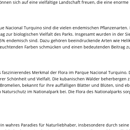
nnen sich auf eine vielfältige Landschaft freuen, die eine enorme bi
ue Nacional Turquino sind die vielen endemischen Pflanzenarten. Di
ag zur biologischen Vielfalt des Parks. Insgesamt wurden in der S
25% endemisch sind. Dazu gehören beeindruckende Arten wie Helik
 leuchtenden Farben schmücken und einen bedeutenden Beitrag zu
s faszinierendes Merkmal der Flora im Parque Nacional Turquino.
ihrer Schönheit und Vielfalt. Die kubanischen Wälder beherbergen 
Bromelien, bekannt für ihre auffälligen Blätter und Blüten, sind eb
m Naturschutz im Nationalpark bei. Die Flora des Nationalparks so
in wahres Paradies für Naturliebhaber, insbesondere durch seine v