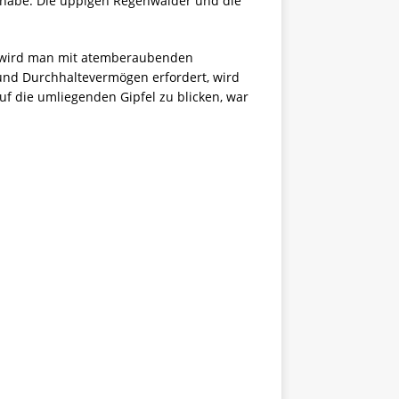
 habe. Die üppigen Regenwälder und die
rt wird man mit atemberaubenden
und Durchhaltevermögen erfordert, wird
uf die umliegenden Gipfel zu blicken, war