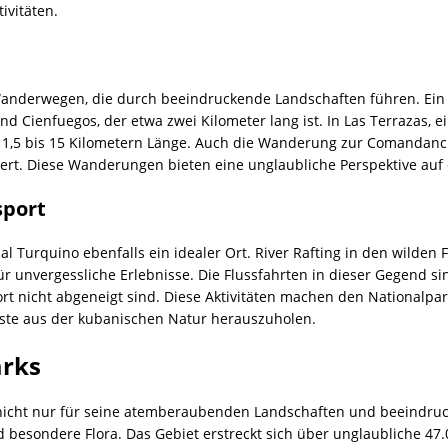
ivitäten.
 Wanderwegen, die durch beeindruckende Landschaften führen. Ein
d Cienfuegos, der etwa zwei Kilometer lang ist. In Las Terrazas,
,5 bis 15 Kilometern Länge. Auch die Wanderung zur Comandancia 
ert. Diese Wanderungen bieten eine unglaubliche Perspektive auf
sport
l Turquino ebenfalls ein idealer Ort. River Rafting in den wilden F
 unvergessliche Erlebnisse. Die Flussfahrten in dieser Gegend sind
 nicht abgeneigt sind. Diese Aktivitäten machen den Nationalpark
este aus der kubanischen Natur herauszuholen.
arks
 nicht nur für seine atemberaubenden Landschaften und beeindruc
d besondere Flora. Das Gebiet erstreckt sich über unglaubliche 4