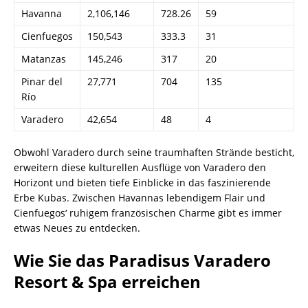
Havanna
2,106,146
728.26
59
Cienfuegos
150,543
333.3
31
Matanzas
145,246
317
20
Pinar del
27,771
704
135
Río
Varadero
42,654
48
4
Obwohl Varadero durch seine traumhaften Strände besticht,
erweitern diese kulturellen Ausflüge von Varadero den
Horizont und bieten tiefe Einblicke in das faszinierende
Erbe Kubas. Zwischen Havannas lebendigem Flair und
Cienfuegos‘ ruhigem französischen Charme gibt es immer
etwas Neues zu entdecken.
Wie Sie das Paradisus Varadero
Resort & Spa erreichen