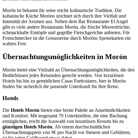
Morón ist bekannt für seine reiche kulinarische Tradition. Die
kubanische Küche Moróns zeichnet sich durch ihre Vielfalt und
Intensität der Aromen aus. Neben dem Bar Restaurante El Angel
gibt es viele andere Restaurants Morón, die frische Meeresfrüchte,
schmackhafte Eintöpfe und gegrillte Fleischgerichte anbieten. Für
Feinschmecker ist die Genussreise durch Moróns Speisekarten ein
wahres Fest.
Übernachtungsmöglichkeiten in Morón
Morón bietet eine Vielzahl an Übernachtungsmöglichkeiten, die den
Bedürfnissen jedes Reisenden gerecht werden. Von luxuriösen
Hotels bis hin zu gemütlichen Casas Particulares, hier in Morón
finden Sie sicherlich die passende Unterkunft für Ihre Reise.
Hotels
Die
Hotels Morón
bieten eine breite Palette an Annehmlichkeiten
und Komfort. Mit insgesamt 70 Unterkünften, die eine Buchung
ermöglichen, reicht die Auswahl von luxuriösen Resorts bis zu
günstigen Hotels Morón
. Ab einem durchschnittlichen
Übernachtungspreis von 9€ pro Nacht vor Steuern und Gebühren,
ist für jeden Geldbeutel etwas dabei.