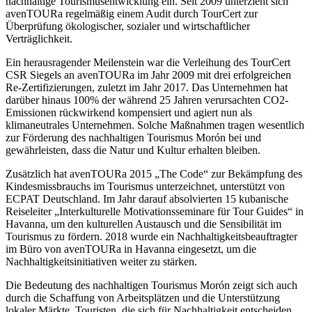
nachhaltige Tourismusentwicklung ein. Seit 2009 unterzieht sich
avenTOURa regelmäßig einem Audit durch TourCert zur
Überprüfung ökologischer, sozialer und wirtschaftlicher
Verträglichkeit.
Ein herausragender Meilenstein war die Verleihung des TourCert
CSR Siegels an avenTOURa im Jahr 2009 mit drei erfolgreichen
Re-Zertifizierungen, zuletzt im Jahr 2017. Das Unternehmen hat
darüber hinaus 100% der während 25 Jahren verursachten CO2-
Emissionen rückwirkend kompensiert und agiert nun als
klimaneutrales Unternehmen. Solche Maßnahmen tragen wesentlich
zur Förderung des nachhaltigen Tourismus Morón bei und
gewährleisten, dass die Natur und Kultur erhalten bleiben.
Zusätzlich hat avenTOURa 2015 „The Code“ zur Bekämpfung des
Kindesmissbrauchs im Tourismus unterzeichnet, unterstützt von
ECPAT Deutschland. Im Jahr darauf absolvierten 15 kubanische
Reiseleiter „Interkulturelle Motivationsseminare für Tour Guides“ in
Havanna, um den kulturellen Austausch und die Sensibilität im
Tourismus zu fördern. 2018 wurde ein Nachhaltigkeitsbeauftragter
im Büro von avenTOURa in Havanna eingesetzt, um die
Nachhaltigkeitsinitiativen weiter zu stärken.
Die Bedeutung des nachhaltigen Tourismus Morón zeigt sich auch
durch die Schaffung von Arbeitsplätzen und die Unterstützung
lokaler Märkte. Touristen, die sich für Nachhaltigkeit entscheiden,