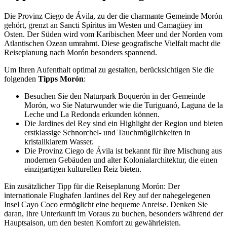
Die Provinz Ciego de Ávila, zu der die charmante Gemeinde Morón
gehört, grenzt an Sancti Spíritus im Westen und Camagüey im
Osten. Der Süden wird vom Karibischen Meer und der Norden vom
Atlantischen Ozean umrahmt. Diese geografische Vielfalt macht die
Reiseplanung nach Morón besonders spannend.
Um Ihren Aufenthalt optimal zu gestalten, berücksichtigen Sie die
folgenden
Tipps Morón
:
Besuchen Sie den Naturpark Boquerón in der Gemeinde
Morón, wo Sie Naturwunder wie die Turiguanó, Laguna de la
Leche und La Redonda erkunden können.
Die Jardines del Rey sind ein Highlight der Region und bieten
erstklassige Schnorchel- und Tauchmöglichkeiten in
kristallklarem Wasser.
Die Provinz Ciego de Ávila ist bekannt für ihre Mischung aus
modernen Gebäuden und alter Kolonialarchitektur, die einen
einzigartigen kulturellen Reiz bieten.
Ein zusätzlicher Tipp für die Reiseplanung Morón: Der
internationale Flughafen Jardines del Rey auf der nahegelegenen
Insel Cayo Coco ermöglicht eine bequeme Anreise. Denken Sie
daran, Ihre Unterkunft im Voraus zu buchen, besonders während der
Hauptsaison, um den besten Komfort zu gewährleisten.