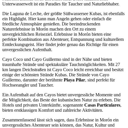
Unterwasserwelt ist ein Paradies für Taucher und Naturliebhaber.
Die Laguna de Leche, der größte Süßwassersee Kubas, ist ebenfalls
ein Highlight. Hier kann man Angeln gehen oder einfach die
friedliche Atmosphäre genießen. Die beeindruckenden
Naturerlebnisse in Morón machen den Ort zu einem
unvergleichlichen Reiseziel. Erlebnisse in Morón bieten eine
perfekte Kombination aus Abenteuer, Entspannung und kulturellem
Entdeckungsgeist. Hier findet jeder genau das Richtige für einen
unvergesslichen Aufenthalt.
Cayo Coco und Cayo Guillermo sind in der Nähe und bieten
traumhafte Strände und spektakuläre Tauchmöglichkeiten. Mit 27
km langen Deichstraßen ist Cayo Coco leicht erreichbar und besitzt
einige der schönsten Strände Kubas. Die Strände von Cayo
Guillermo, darunter der berühmte
Playa Pilar
, sind perfekt für
Hochseeangler und Taucher.
Ein Aufenthalt auf den Cayos bietet unvergessliche Momente und
die Möglichkeit, das Beste der kubanischen Natur zu erleben. Die
Hotels und privaten Unterkünfte, sogenannte
Casas Particulares
,
bieten erstklassigen Komfort und zahlreiche Aktivitäten.
Zusammenfassend lässt sich sagen, dass Erlebnisse in Morón ein
unvergessliches Abenteuer sein können, das Natur, Kultur und