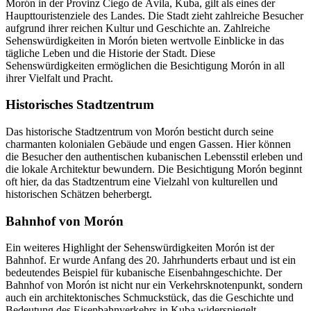
Morón in der Provinz Ciego de Ávila, Kuba, gilt als eines der
Haupttouristenziele des Landes. Die Stadt zieht zahlreiche Besucher
aufgrund ihrer reichen Kultur und Geschichte an. Zahlreiche
Sehenswürdigkeiten in Morón bieten wertvolle Einblicke in das
tägliche Leben und die Historie der Stadt. Diese
Sehenswürdigkeiten ermöglichen die Besichtigung Morón in all
ihrer Vielfalt und Pracht.
Historisches Stadtzentrum
Das historische Stadtzentrum von Morón besticht durch seine
charmanten kolonialen Gebäude und engen Gassen. Hier können
die Besucher den authentischen kubanischen Lebensstil erleben und
die lokale Architektur bewundern. Die Besichtigung Morón beginnt
oft hier, da das Stadtzentrum eine Vielzahl von kulturellen und
historischen Schätzen beherbergt.
Bahnhof von Morón
Ein weiteres Highlight der Sehenswürdigkeiten Morón ist der
Bahnhof. Er wurde Anfang des 20. Jahrhunderts erbaut und ist ein
bedeutendes Beispiel für kubanische Eisenbahngeschichte. Der
Bahnhof von Morón ist nicht nur ein Verkehrsknotenpunkt, sondern
auch ein architektonisches Schmuckstück, das die Geschichte und
Bedeutung des Eisenbahnverkehrs in Kuba widerspiegelt.