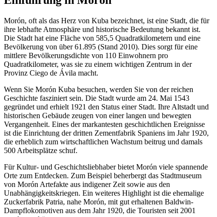
Morón, oft als das Herz von Kuba bezeichnet, ist eine Stadt, die für
ihre lebhafte Atmosphäre und historische Bedeutung bekannt ist.
Die Stadt hat eine Fläche von 585,5 Quadratkilometern und eine
Bevölkerung von über 61.895 (Stand 2010). Dies sorgt für eine
mittlere Bevölkerungsdichte von 110 Einwohnern pro
Quadratkilometer, was sie zu einem wichtigen Zentrum in der
Provinz Ciego de Ávila macht.
Wenn Sie Morón Kuba besuchen, werden Sie von der reichen
Geschichte fasziniert sein. Die Stadt wurde am 24. Mai 1543
gegründet und erhielt 1921 den Status einer Stadt. Ihre Altstadt und
historischen Gebäude zeugen von einer langen und bewegten
Vergangenheit. Eines der markantesten geschichtlichen Ereignisse
ist die Einrichtung der dritten Zementfabrik Spaniens im Jahr 1920,
die erheblich zum wirtschaftlichen Wachstum beitrug und damals
500 Arbeitsplätze schuf.
Für Kultur- und Geschichtsliebhaber bietet Morón viele spannende
Orte zum Entdecken. Zum Beispiel beherbergt das Stadtmuseum
von Morón Artefakte aus indigener Zeit sowie aus den
Unabhängigkeitskriegen. Ein weiteres Highlight ist die ehemalige
Zuckerfabrik Patria, nahe Morón, mit gut erhaltenen Baldwin-
Dampflokomotiven aus dem Jahr 1920, die Touristen seit 2001