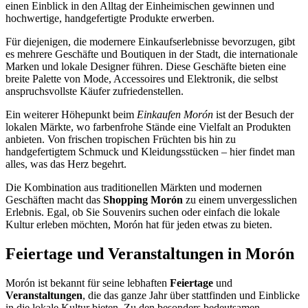
einen Einblick in den Alltag der Einheimischen gewinnen und
hochwertige, handgefertigte Produkte erwerben.
Für diejenigen, die modernere Einkaufserlebnisse bevorzugen, gibt
es mehrere Geschäfte und Boutiquen in der Stadt, die internationale
Marken und lokale Designer führen. Diese Geschäfte bieten eine
breite Palette von Mode, Accessoires und Elektronik, die selbst
anspruchsvollste Käufer zufriedenstellen.
Ein weiterer Höhepunkt beim
Einkaufen Morón
ist der Besuch der
lokalen Märkte, wo farbenfrohe Stände eine Vielfalt an Produkten
anbieten. Von frischen tropischen Früchten bis hin zu
handgefertigtem Schmuck und Kleidungsstücken – hier findet man
alles, was das Herz begehrt.
Die Kombination aus traditionellen Märkten und modernen
Geschäften macht das
Shopping Morón
zu einem unvergesslichen
Erlebnis. Egal, ob Sie Souvenirs suchen oder einfach die lokale
Kultur erleben möchten, Morón hat für jeden etwas zu bieten.
Feiertage und Veranstaltungen in Morón
Morón ist bekannt für seine lebhaften
Feiertage
und
Veranstaltungen
, die das ganze Jahr über stattfinden und Einblicke
in die lokale Kultur bieten. Zu den besonders bedeutsamen