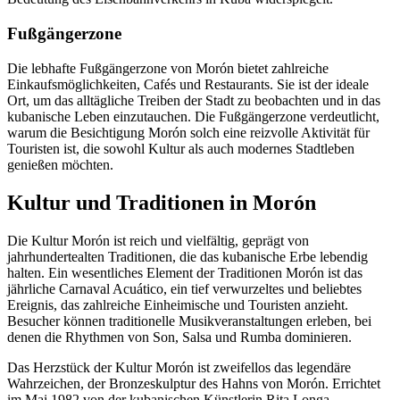
Fußgängerzone
Die lebhafte Fußgängerzone von Morón bietet zahlreiche
Einkaufsmöglichkeiten, Cafés und Restaurants. Sie ist der ideale
Ort, um das alltägliche Treiben der Stadt zu beobachten und in das
kubanische Leben einzutauchen. Die Fußgängerzone verdeutlicht,
warum die Besichtigung Morón solch eine reizvolle Aktivität für
Touristen ist, die sowohl Kultur als auch modernes Stadtleben
genießen möchten.
Kultur und Traditionen in Morón
Die Kultur Morón ist reich und vielfältig, geprägt von
jahrhundertealten Traditionen, die das kubanische Erbe lebendig
halten. Ein wesentliches Element der Traditionen Morón ist das
jährliche Carnaval Acuático, ein tief verwurzeltes und beliebtes
Ereignis, das zahlreiche Einheimische und Touristen anzieht.
Besucher können traditionelle Musikveranstaltungen erleben, bei
denen die Rhythmen von Son, Salsa und Rumba dominieren.
Das Herzstück der Kultur Morón ist zweifellos das legendäre
Wahrzeichen, der Bronzeskulptur des Hahns von Morón. Errichtet
im Mai 1982 von der kubanischen Künstlerin Rita Longa,