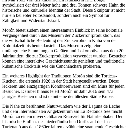
symbolisiert der drei Meter hohe und drei Tonnen schwere Hahn die
historische und kulturelle Identität der Stadt. Diese Skulptur ist nicht
nur ein beliebter Fotostandort, sondern auch ein Symbol für
Zähigkeit und Widerstandskraft.
Morón bietet zudem einen interessanten Einblick in seine koloniale
Vergangenheit durch das Museum der Zuckerrohrproduktion, das
die wirtschaftliche Bedeutung des Zuckerrohrs in Kuba von der
Kolonialzeit bis heute darstellt. Das Museum zeigt eine
umfangreiche Sammlung an Geräten und Lokomotiven aus dem 20.
Jahrhundert, die zur Zuckerproduktion verwendet wurden. Besucher
können eine interaktive Geschichtsstunde genießen und traditionelle
kubanische Cocktails wie die Canchánchara probieren.
Ein weiteres Highlight der Traditionen Morón sind die Torticas-
Kuchen, die erstmals 1926 in der Stadt hergestellt wurden. Diese
leckeren und einzigartigen Konditoreiwaren sind ein Muss für jeden
Besucher. Darüber hinaus feiert Morón im Jahr 2016 sein 473-
jähriges Bestehen und ist damit eine der ältesten Städte Kubas.
Die Nähe zu berühmten Naturwundern wie der Laguna de Leche
und dem Internationalen Angelzentrum am La Redonda See macht
Morón zu einem unverzichtbaren Reiseziel für Naturliebhaber. Der
historische Einfluss des niederländischen Dorfes auf der Insel
Turiguanó aus den 1860er Jahren erzählt eine spannende Geschichte