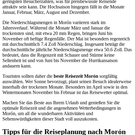
geringsten Besucherzahlen, was für preisbewusste Reisende
attraktiv sein kann. Die Hochsaison hingegen fällt in die Monate
Januar, Februar, März, August und Dezember.
Die Niederschlagsmengen in Morón variieren stark im
Jahresverlauf. Während die Monate März und Januar die
trockensten sind, mit etwa 20 mm Regen, bringen Juni bis
November oft heftige Regenfälle. Der Mai ist besonders regenreich
mit durchschnittlich 7.4 Zoll Niederschlag. Insgesamt beträgt die
durchschnittliche jährliche Niederschlagsmenge etwa 50.6 Zoll. Das
bedeutet, dass die Regenzeit mit Schauer und Stürme keine
Seltenheit ist und von Juni bis November die Hurrikansaison
andauern kann.
Touristen sollten daher die
beste Reisezeit Morón
sorgfältig
auswählen. Wer Sonne bevorzugt, plant seinen Besuch idealerweise
innerhalb der trockenen Monate. Besonders im April sowie in den
Wintermonaten November bis Februar ist das Reisewetter optimal.
Machen Sie das Beste aus Ihrem Urlaub und genießen Sie die
optimale Reisezeit und die angenehmen Wetterbedingungen in
Morón, um all die wunderbaren Aktivitäten und
Sehenswürdigkeiten dieser Stadt voll auszukosten.
Tipps für die Reiseplanung nach Morón