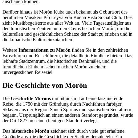
anschauen können.
Darüber hinaus ist Morón Kuba auch bekannt als Geburtsort des
berühmten Musikers Pío Leyva von Buena Vista Social Club. Dies
zieht Musikbegeisterte aus aller Welt an. Viele Tagesausflügler aus
den touristischen Zentren auf den Cayos besuchen Morón, um die
kulturellen und geschichtlichen Schätze der Stadt zu erleben und in
die kubanische Kultur einzutauchen.
Weitere
Informationen zu Morón
finden Sie in den zahlreichen
Broschüren und Reiseführern, die detaillierte Einblicke bieten. Das
lebhafte Stadtzentrum, die historischen Denkmäler, und die
freundlichen Einheimischen machen Morón zu einem
unvergesslichen Reiseziel.
Die Geschichte von Morón
Die
Geschichte Moróns
nimmt uns mit auf eine faszinierende
Reise, die 1750 mit der Gründung durch Nachfahren farbiger
Sklaven aus der Region Sanctí Spiritus und spanischen Seefahrern
begann. Ursprünglich an einem anderen Standort gegründet, wurde
der Ort 1827 an seinen heutigen Standort verlegt.
Das
historische Morón
zeichnet sich durch viele gut erhaltene
Gebäude aus, die die Geschichte der Stadt widerspiegeln. Ein