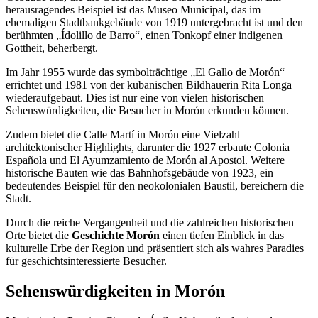
herausragendes Beispiel ist das Museo Municipal, das im
ehemaligen Stadtbankgebäude von 1919 untergebracht ist und den
berühmten „Ídolillo de Barro“, einen Tonkopf einer indigenen
Gottheit, beherbergt.
Im Jahr 1955 wurde das symbolträchtige „El Gallo de Morón“
errichtet und 1981 von der kubanischen Bildhauerin Rita Longa
wiederaufgebaut. Dies ist nur eine von vielen historischen
Sehenswürdigkeiten, die Besucher in Morón erkunden können.
Zudem bietet die Calle Martí in Morón eine Vielzahl
architektonischer Highlights, darunter die 1927 erbaute Colonia
Española und El Ayumzamiento de Morón al Apostol. Weitere
historische Bauten wie das Bahnhofsgebäude von 1923, ein
bedeutendes Beispiel für den neokolonialen Baustil, bereichern die
Stadt.
Durch die reiche Vergangenheit und die zahlreichen historischen
Orte bietet die
Geschichte Morón
einen tiefen Einblick in das
kulturelle Erbe der Region und präsentiert sich als wahres Paradies
für geschichtsinteressierte Besucher.
Sehenswürdigkeiten in Morón