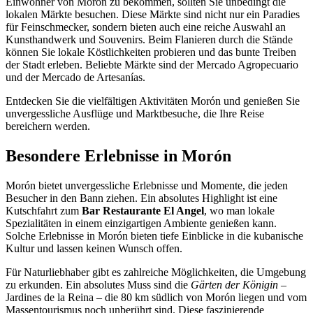
Einwohner von Morón zu bekommen, sollten Sie unbedingt die
lokalen Märkte besuchen. Diese Märkte sind nicht nur ein Paradies
für Feinschmecker, sondern bieten auch eine reiche Auswahl an
Kunsthandwerk und Souvenirs. Beim Flanieren durch die Stände
können Sie lokale Köstlichkeiten probieren und das bunte Treiben
der Stadt erleben. Beliebte Märkte sind der Mercado Agropecuario
und der Mercado de Artesanías.
Entdecken Sie die vielfältigen Aktivitäten Morón und genießen Sie
unvergessliche Ausflüge und Marktbesuche, die Ihre Reise
bereichern werden.
Besondere Erlebnisse in Morón
Morón bietet unvergessliche Erlebnisse und Momente, die jeden
Besucher in den Bann ziehen. Ein absolutes Highlight ist eine
Kutschfahrt zum
Bar Restaurante El Angel
, wo man lokale
Spezialitäten in einem einzigartigen Ambiente genießen kann.
Solche Erlebnisse in Morón bieten tiefe Einblicke in die kubanische
Kultur und lassen keinen Wunsch offen.
Für Naturliebhaber gibt es zahlreiche Möglichkeiten, die Umgebung
zu erkunden. Ein absolutes Muss sind die
Gärten der Königin
–
Jardines de la Reina – die 80 km südlich von Morón liegen und vom
Massentourismus noch unberührt sind. Diese faszinierende