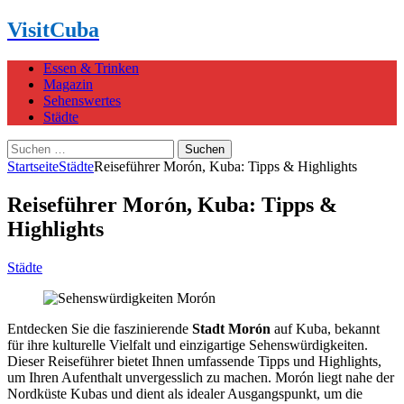
VisitCuba
Essen & Trinken
Magazin
Sehenswertes
Städte
Suchen
nach:
Startseite
Städte
Reiseführer Morón, Kuba: Tipps & Highlights
Reiseführer Morón, Kuba: Tipps &
Highlights
Städte
Entdecken Sie die faszinierende
Stadt Morón
auf Kuba, bekannt
für ihre kulturelle Vielfalt und einzigartige Sehenswürdigkeiten.
Dieser Reiseführer bietet Ihnen umfassende Tipps und Highlights,
um Ihren Aufenthalt unvergesslich zu machen. Morón liegt nahe der
Nordküste Kubas und dient als idealer Ausgangspunkt, um die