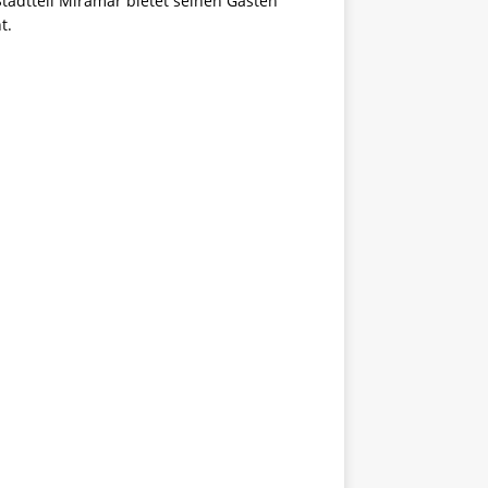
tadtteil Miramar bietet seinen Gästen
t.