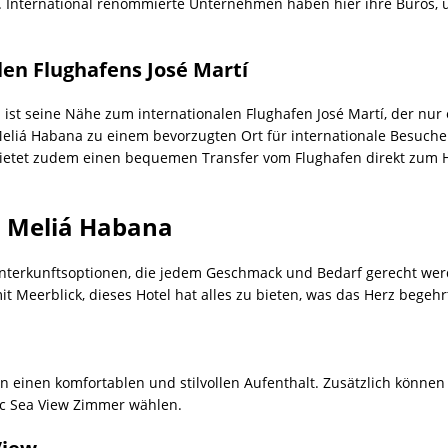
t. International renommierte Unternehmen haben hier ihre Büros,
len Flughafens José Martí
 ist seine Nähe zum internationalen Flughafen José Martí, der nur e
liá Habana zu einem bevorzugten Ort für internationale Besucher,
ietet zudem einen bequemen Transfer vom Flughafen direkt zum H
m Meliá Habana
Unterkunftsoptionen, die jedem Geschmack und Bedarf gerecht werd
t Meerblick, dieses Hotel hat alles zu bieten, was das Herz begehr
n einen komfortablen und stilvollen Aufenthalt. Zusätzlich könne
ic Sea View Zimmer wählen.