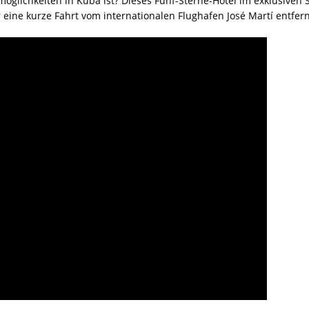
glichkeiten in Kuba ist? Dieses Fünf-Sterne-Hotel im exklusiven S
 eine kurze Fahrt vom internationalen Flughafen José Martí entfern