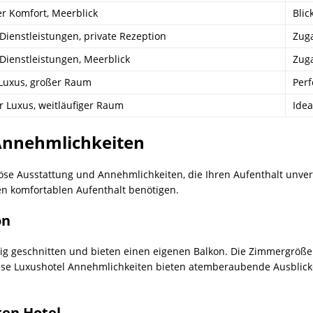
er Komfort, Meerblick
Blic
 Dienstleistungen, private Rezeption
Zuga
 Dienstleistungen, Meerblick
Zuga
Luxus, großer Raum
Perf
 Luxus, weitläufiger Raum
Idea
Annehmlichkeiten
öse Ausstattung und Annehmlichkeiten, die Ihren Aufenthalt unver
inen komfortablen Aufenthalt benötigen.
on
g geschnitten und bieten einen eigenen Balkon. Die Zimmergrößen
 Diese Luxushotel Annehmlichkeiten bieten atemberaubende Ausblic
en Hotel