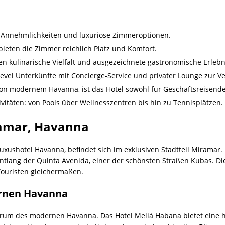
e Annehmlichkeiten und luxuriöse Zimmeroptionen.
bieten die Zimmer reichlich Platz und Komfort.
en kulinarische Vielfalt und ausgezeichnete gastronomische Erlebn
Level Unterkünfte mit Concierge-Service und privater Lounge zur V
on modernem Havanna, ist das Hotel sowohl für Geschäftsreisende 
tivitäten: von Pools über Wellnesszentren bis hin zu Tennisplätzen.
ramar, Havanna
uxushotel Havanna, befindet sich im exklusiven Stadtteil Miramar. 
ntlang der Quinta Avenida, einer der schönsten Straßen Kubas. Di
Touristen gleichermaßen.
rnen Havanna
trum des modernen Havanna. Das Hotel Meliá Habana bietet eine 