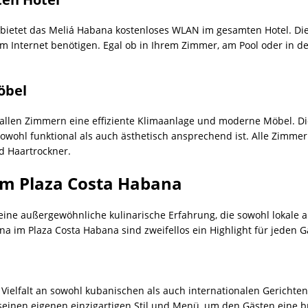
ietet das Meliá Habana kostenloses WLAN im gesamten Hotel. Dies
m Internet benötigen. Egal ob in Ihrem Zimmer, am Pool oder in de
öbel
 allen Zimmern eine effiziente Klimaanlage und moderne Möbel. D
owohl funktional als auch ästhetisch ansprechend ist. Alle Zimme
 Haartrockner.
 im Plaza Costa Habana
eine außergewöhnliche kulinarische Erfahrung, die sowohl lokale
na im Plaza Costa Habana sind zweifellos ein Highlight für jeden G
e Vielfalt an sowohl kubanischen als auch internationalen Gerichte
t seinen eigenen einzigartigen Stil und Menü, um den Gästen eine 