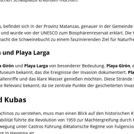
, befindet sich in der Provinz Matanzas, genauer in der Gemeinde 
und wurde von der UNESCO zum Biosphärenreservat erklärt. Die Vi
macht die Schweinebucht zu einem faszinierenden Ziel für Naturf
n und Playa Larga
a Girón
und
Playa Larga
von besonderer Bedeutung.
Playa Girón
,
 Museum bekannt, das die Ereignisse der Invasion dokumentiert.
Pl
allenriffe und das klare Wasser genießen möchten. Diese Strände s
he Relevanz bekannt, da sie zentrale Punkte der gescheiterten Inv
d Kubas
chinos zu verstehen, muss man einen Blick auf den historischen 
abilität führte die Revolution von 1959 zur Machtergreifung durch 
egung unter Castros Führung diktatorische Regime von Fulgencio B
ung in Havanna an.