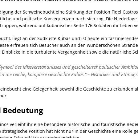
idigung der Schweinebucht eine Stärkung der Position Fidel Cast
tliche und politische Konsequenzen nach sich zog. Die Niederlage 
ruppen, während auf kubanischer Seite 176 Soldaten ihr Leben ve
ucht, liegt an der Südküste Kubas und ist heute ein faszinierendes 
eresse erfreuen sich Besucher auch an den wunderschönen Strände
 Einblicke in die turbulente Vergangenheit sowie die natürliche Sc
 Symbol des Missverständnisses und gescheiterter politischer Ambiti
n die reiche, komplexe Geschichte Kubas.“ – Historiker und Ethnogr
weinebucht eine Gelegenheit, sowohl die Geschichte zu erkunden 
her.
d Bedeutung
nos verleiht ihr eine besondere historische und touristische Bed
 strategische Position hat nicht nur in der Geschichte eine Rolle 
orischen Schauplätze erkunden möchten.