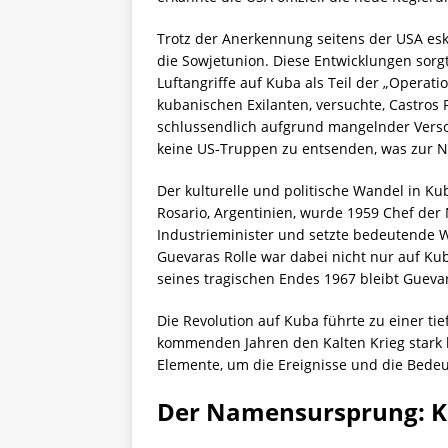
Trotz der Anerkennung seitens der USA es
die Sowjetunion. Diese Entwicklungen sorgt
Luftangriffe auf Kuba als Teil der „Operati
kubanischen Exilanten, versuchte, Castros 
schlussendlich aufgrund mangelnder Versor
keine US-Truppen zu entsenden, was zur Ni
Der kulturelle und politische Wandel in K
Rosario, Argentinien, wurde 1959 Chef der
Industrieminister und setzte bedeutende Wi
Guevaras Rolle war dabei nicht nur auf Ku
seines tragischen Endes 1967 bleibt Gueva
Die Revolution auf Kuba führte zu einer t
kommenden Jahren den Kalten Krieg stark b
Elemente, um die Ereignisse und die Bedeu
Der Namensursprung: Ka