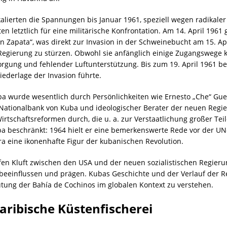
kalierten die Spannungen bis Januar 1961, speziell wegen radika
en letztlich für eine militärische Konfrontation. Am 14. April 196
on Zapata“, was direkt zur Invasion in der Schweinebucht am 15. Ap
Regierung zu stürzen. Obwohl sie anfänglich einige Zugangswege kon
gung und fehlender Luftunterstützung. Bis zum 19. April 1961 be
ederlage der Invasion führte.
uba wurde wesentlich durch Persönlichkeiten wie Ernesto „Che“ Gu
 Nationalbank von Kuba und ideologischer Berater der neuen Regi
rtschaftsreformen durch, die u. a. zur Verstaatlichung großer Tei
ba beschränkt: 1964 hielt er eine bemerkenswerte Rede vor der U
ra eine ikonenhafte Figur der kubanischen Revolution.
iefen Kluft zwischen den USA und der neuen sozialistischen Regier
eeinflussen und prägen. Kubas Geschichte und der Verlauf der Re
tung der Bahía de Cochinos im globalen Kontext zu verstehen.
ribische Küstenfischerei