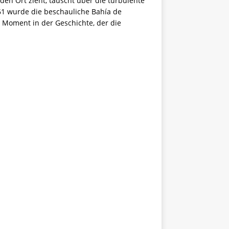
en Ort zieht, täuscht über die turbulente
961 wurde die beschauliche Bahía de
 Moment in der Geschichte, der die