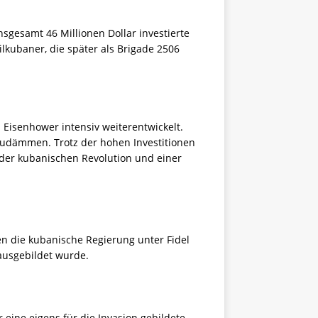
sgesamt 46 Millionen Dollar investierte
lkubaner, die später als Brigade 2506
 Eisenhower intensiv weiterentwickelt.
udämmen. Trotz der hohen Investitionen
g der kubanischen Revolution und einer
n die kubanische Regierung unter Fidel
ausgebildet wurde.
eine eigens für die Invasion gebildete