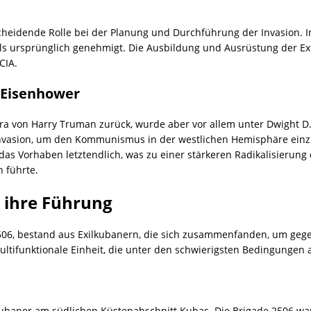
cheidende Rolle bei der Planung und Durchführung der Invasion. In
als ursprünglich genehmigt. Die Ausbildung und Ausrüstung der Exi
CIA.
 Eisenhower
 Ära von Harry Truman zurück, wurde aber vor allem unter Dwight D.
Invasion, um den Kommunismus in der westlichen Hemisphäre einz
das Vorhaben letztendlich, was zu einer stärkeren Radikalisierun
 führte.
 ihre Führung
506, bestand aus Exilkubanern, die sich zusammenfanden, um gege
ultifunktionale Einheit, die unter den schwierigsten Bedingungen 
kubaner am südlichen Küstenabschnitt Kubas. Die Brigade 2506 war 