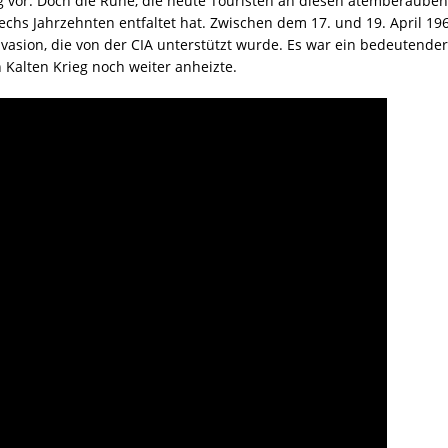
g vor. Doch die Ruhe, die heute Touristen an diesen atemberaubend
sechs Jahrzehnten entfaltet hat. Zwischen dem 17. und 19. April 1
vasion, die von der CIA unterstützt wurde. Es war ein bedeutender
n Kalten Krieg noch weiter anheizte.