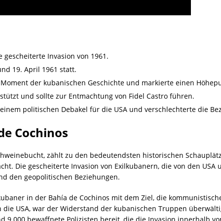
e gescheiterte Invasion von 1961.
d 19. April 1961 statt.
r Moment der kubanischen Geschichte und markierte einen Höhepu
stützt und sollte zur Entmachtung von Fidel Castro führen.
 einem politischen Debakel für die USA und verschlechterte die B
 de Cochinos
chweinebucht, zählt zu den bedeutendsten historischen Schauplätz
ht. Die gescheiterte Invasion von Exilkubanern, die von den USA 
 und den geopolitischen Beziehungen.
kubaner in der Bahía de Cochinos mit dem Ziel, die kommunistisch
h die USA, war der Widerstand der kubanischen Truppen überwälti
nd 9.000 bewaffnete Polizisten bereit, die die Invasion innerhalb 