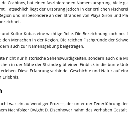
 de Cochinos, hat einen faszinierenden Namensursprung. Viele gl
. Tatsächlich liegt der Ursprung jedoch in der örtlichen Fischer
 Region und insbesondere an den Stränden von Playa Girón und Playa
bezeichnet.
e und Kultur Kubas eine wichtige Rolle. Die Bezeichnung cochinos 
ie den Menschen in der Region. Die reichen Fischgründe der Schw
ondern auch zur Namensgebung beigetragen.
ute nicht nur historische Sehenswürdigkeiten, sondern auch die Mö
chen in der Nähe der Strände gibt einen Einblick in die bunte Un
rleben. Diese Erfahrung verbindet Geschichte und Natur auf ei
 Erlebnis.
n
ucht war ein aufwendiger Prozess, der unter der Federführung der
em Nachfolger Dwight D. Eisenhower nahm das Vorhaben Gestalt an 