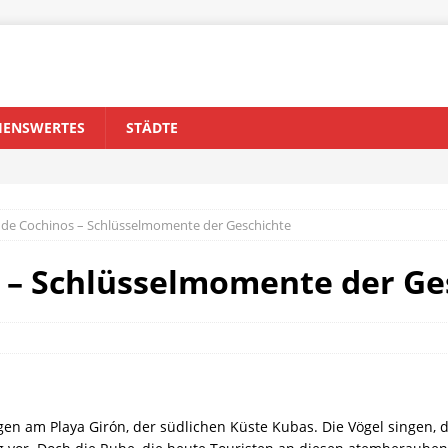
HENSWERTES
STÄDTE
 de Cochinos – Schlüsselmomente der Geschichte
 – Schlüsselmomente der Ge
orgen am Playa Girón, der südlichen Küste Kubas. Die Vögel singen, 